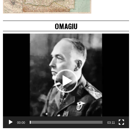
OMAGIU
Video
Player
00:00
03:11