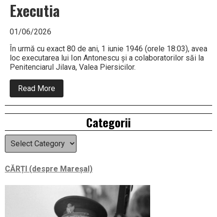
Executia
01/06/2026
În urmă cu exact 80 de ani, 1 iunie 1946 (orele 18:03), avea
loc executarea lui Ion Antonescu și a colaboratorilor săi la
Penitenciarul Jilava, Valea Piersicilor.
about
Read More
Executia
Right
Categorii
Asides
Categorii
CĂRȚI (despre Mareșal)