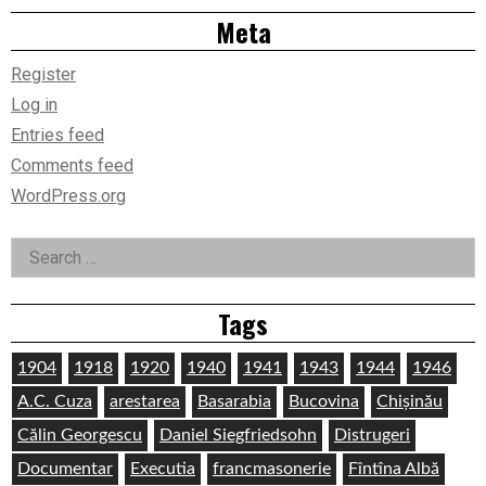
Meta
Register
Log in
Entries feed
Comments feed
WordPress.org
Search
for:
Tags
1904
1918
1920
1940
1941
1943
1944
1946
A.C. Cuza
arestarea
Basarabia
Bucovina
Chișinău
Călin Georgescu
Daniel Siegfriedsohn
Distrugeri
Documentar
Executia
francmasonerie
Fîntîna Albă