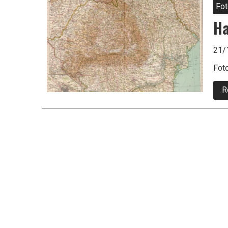
Fot
Ha
21/
Foto
R