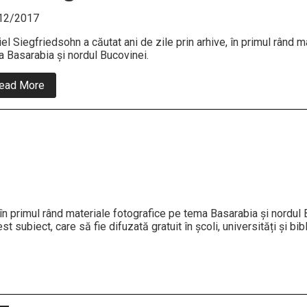
12/2017
el Siegfriedsohn a căutat ani de zile prin arhive, în primul rând m
 Basarabia și nordul Bucovinei.
about
ead More
Daniel
Siegfriedsohn
 în primul rând materiale fotografice pe tema Basarabia și nordul B
 subiect, care să fie difuzată gratuit în școli, universități și bib