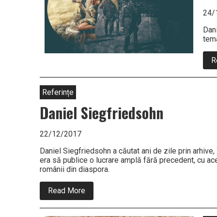
24/
Dani
tema
R
Referințe
Daniel Siegfriedsohn
22/12/2017
Daniel Siegfriedsohn a căutat ani de zile prin arhive,
era să publice o lucrare amplă fără precedent, cu acest
românii din diaspora.
about
Read More
Daniel
Siegfriedsohn