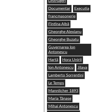
Distrugeri
Documentar
Executia
francmasonerie
Fîntîna Albă
Gheorghe Alexianu
Gheorghe Buzatu
Guvernarea Ion
Antonescu
Hartă
Hora Unirii
Ion Antonescu
Jilava
Lamberto Sorrentini
Le Temps
Mannlicher 1893
Maria Tănase
Mihai Antonescu