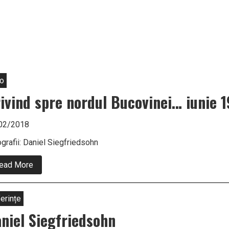
H
u
W
A
o
ivind spre nordul Bucovinei… iunie 1
02/2018
grafii: Daniel Siegfriedsohn
about
ead More
Privind
spre
nordul
Bucovinei…
erințe
iunie
1941
niel Siegfriedsohn