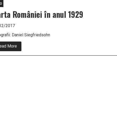
o
rta României în anul 1929
12/2017
grafii: Daniel Siegfriedsohn
about
ead More
Harta
României
în
anul
1929