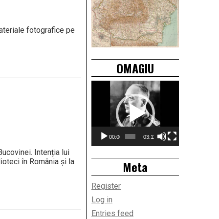
ateriale fotografice pe
OMAGIU
Video
Player
00:00
03:11
ucovinei. Intenția lui
lioteci în România și la
Meta
Register
Log in
Entries feed