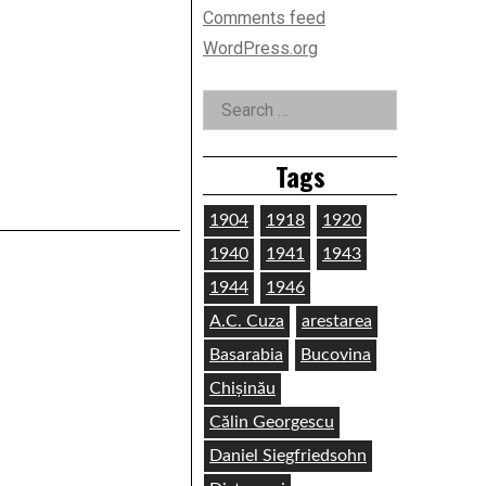
Comments feed
WordPress.org
Search
for:
Tags
1904
1918
1920
1940
1941
1943
1944
1946
A.C. Cuza
arestarea
Basarabia
Bucovina
Chișinău
Călin Georgescu
Daniel Siegfriedsohn