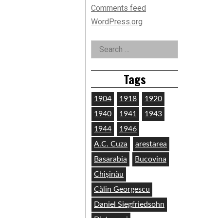
Comments feed
WordPress.org
Search
for:
Tags
1904
1918
1920
1940
1941
1943
1944
1946
A.C. Cuza
arestarea
Basarabia
Bucovina
Chișinău
Călin Georgescu
Daniel Siegfriedsohn