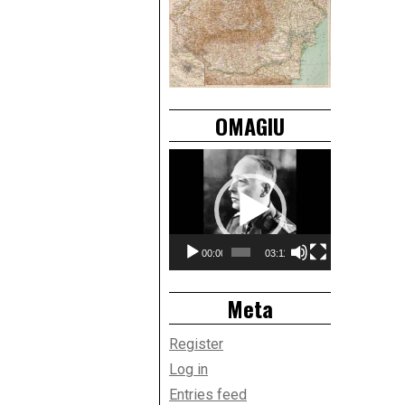
OMAGIU
Video
Player
00:00
03:11
Meta
Register
Log in
Entries feed