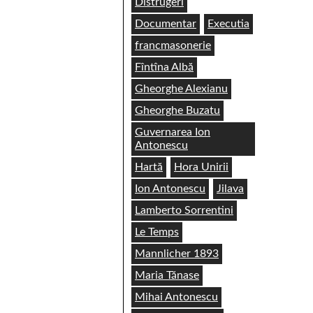
Distrugeri
Documentar
Executia
francmasonerie
Fîntîna Albă
Gheorghe Alexianu
Gheorghe Buzatu
Guvernarea Ion
Antonescu
Hartă
Hora Unirii
Ion Antonescu
Jilava
Lamberto Sorrentini
Le Temps
Mannlicher 1893
Maria Tănase
Mihai Antonescu