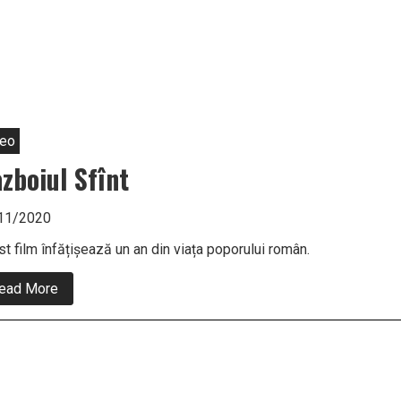
H
u
W
A
deo
zboiul Sfînt
11/2020
t film înfățișează un an din viața poporului român.
about
ead More
Razboiul
Sfînt