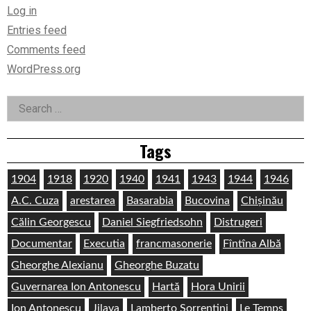
Log in
Entries feed
Comments feed
WordPress.org
Search
for:
Tags
1904
1918
1920
1940
1941
1943
1944
1946
A.C. Cuza
arestarea
Basarabia
Bucovina
Chișinău
Călin Georgescu
Daniel Siegfriedsohn
Distrugeri
Documentar
Executia
francmasonerie
Fîntîna Albă
Gheorghe Alexianu
Gheorghe Buzatu
Guvernarea Ion Antonescu
Hartă
Hora Unirii
Ion Antonescu
Jilava
Lamberto Sorrentini
Le Temps