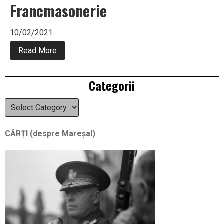
Francmasonerie
10/02/2021
about
Read More
Francmasonerie
Right
Categorii
Asides
Categorii
CĂRȚI (despre Mareșal)