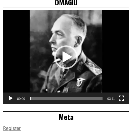
OMAGIU
Video
Player
00:00
03:11
Meta
Register