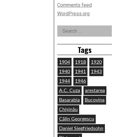
Comments feed
WordPress.org
Search
for:
Tags
1904
1918
1920
1940
1941
1943
1944
1946
A.C. Cuza
arestarea
Basarabia
Bucovina
Chișinău
Călin Georgescu
Daniel Siegfriedsohn