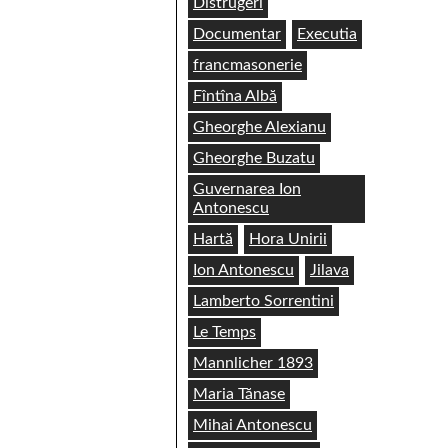
Distrugeri
Documentar
Executia
francmasonerie
Fîntîna Albă
Gheorghe Alexianu
Gheorghe Buzatu
Guvernarea Ion
Antonescu
Hartă
Hora Unirii
Ion Antonescu
Jilava
Lamberto Sorrentini
Le Temps
Mannlicher 1893
Maria Tănase
Mihai Antonescu