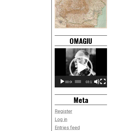
OMAGIU
Video
Player
00:00
03:11
Meta
Register
Log in
Entries feed