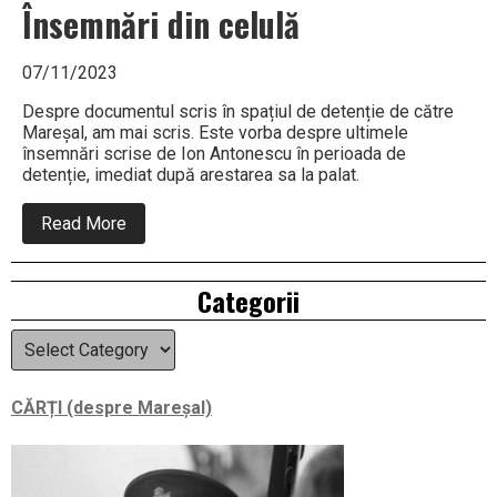
Însemnări din celulă
07/11/2023
Despre documentul scris în spațiul de detenție de către
Mareșal, am mai scris. Este vorba despre ultimele
însemnări scrise de Ion Antonescu în perioada de
detenție, imediat după arestarea sa la palat.
about
Read More
Însemnări
din
celulă
Right
Categorii
Asides
Categorii
CĂRȚI (despre Mareșal)