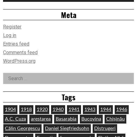
Meta
Register
Log in
Entries feed
Comments feed
WordPress.org
Search
for:
Tags
1904
1918
1920
1940
1941
1943
1944
1946
A.C. Cuza
arestarea
Basarabia
Bucovina
Chișinău
Călin Georgescu
Daniel Siegfriedsohn
Distrugeri