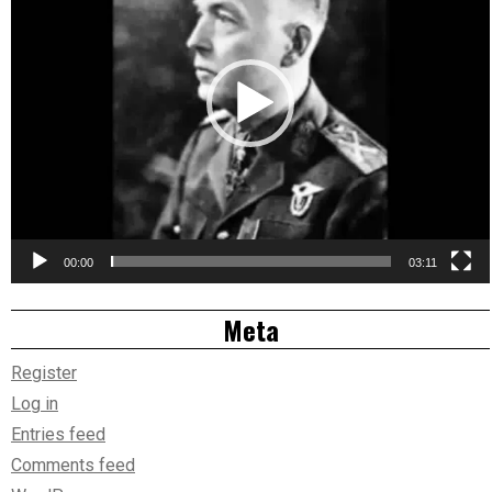
00:00
03:11
Meta
Register
Log in
Entries feed
Comments feed