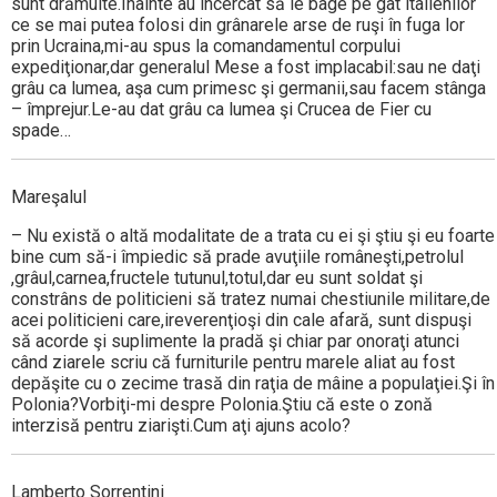
sunt drămuite.Înainte au încercat să le bage pe gât italienilor
ce se mai putea folosi din grânarele arse de ruşi în fuga lor
prin Ucraina,mi-au spus la comandamentul corpului
expediţionar,dar generalul Mese a fost implacabil:sau ne daţi
grâu ca lumea, aşa cum primesc şi germanii,sau facem stânga
– împrejur.Le-au dat grâu ca lumea şi Crucea de Fier cu
spade…
Mareşalul
– Nu există o altă modalitate de a trata cu ei şi ştiu şi eu foarte
bine cum să-i împiedic să prade avuţiile româneşti,petrolul
,grâul,carnea,fructele tutunul,totul,dar eu sunt soldat şi
constrâns de politicieni să tratez numai chestiunile militare,de
acei politicieni care,ireverenţioşi din cale afară, sunt dispuşi
să acorde şi suplimente la pradă şi chiar par onoraţi atunci
când ziarele scriu că furniturile pentru marele aliat au fost
depăşite cu o zecime trasă din raţia de mâine a populaţiei.Şi în
Polonia?Vorbiţi-mi despre Polonia.Ştiu că este o zonă
interzisă pentru ziarişti.Cum aţi ajuns acolo?
Lamberto Sorrentini