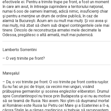
efectivele ei. Pentru a trimite trupe pe front, a fost un moment
în care am avut, în întreaga cuprindere a teritoriului naţional,
numai 6.ooo de oameni înarmaţi, adică nimic, insuficienţi chiar
şi pentru a menţine un drum de ordine publică, în caz de
alarmă la Bucureşti. Acum am cu mult mai mulţi. Şi voi avea şi
mai mulţi, mă zbat să chem sub drapel contingentele cele mai
tinere. Dincolo de reconstrucţia armatei mele decimate la
Odessa, pregătesc o altă armată, mult mai puternică.
Lamberto Sorrentini
– O veţi trimite pe front?
Mareşalul
– Da, o voi trimite pe front. O voi trimite pe front contra ruşilor.
Eu nu fac un joc de trişor, ca vecinii mei unguri, visând
prăbuşirea germanilor şi sosirea englezilor eliberatori. Drumul
spre Constantinopol nu trece prin Budapesta şi ei nu au motive
să se teamă de Rusia. Noi avem. Noi ştim că duşmanul mortal
al României este Rusia lui Petru cel Mare şi a Ecaterinei a II-a,
cărora Stalin le-a rămas credincios şi trebuie să recunoaştem,