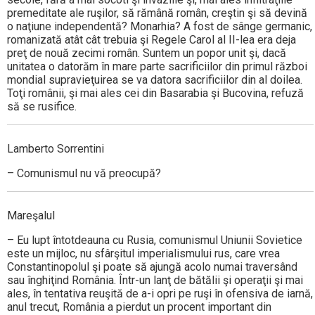
premeditate ale ruşilor, să rămână român, creştin şi să devină
o naţiune independentă? Monarhia? A fost de sânge germanic,
romanizată atât cât trebuia şi Regele Carol al II-lea era deja
preţ de nouă zecimi român. Suntem un popor unit şi, dacă
unitatea o datorăm în mare parte sacrificiilor din primul război
mondial supravieţuirea se va datora sacrificiilor din al doilea.
Toţi românii, şi mai ales cei din Basarabia şi Bucovina, refuză
să se rusifice.
Lamberto Sorrentini
– Comunismul nu vă preocupă?
Mareşalul
– Eu lupt întotdeauna cu Rusia, comunismul Uniunii Sovietice
este un mijloc, nu sfârşitul imperialismului rus, care vrea
Constantinopolul şi poate să ajungă acolo numai traversând
sau înghiţind România. Într-un lanţ de bătălii şi operaţii şi mai
ales, în tentativa reuşită de a-i opri pe ruşi în ofensiva de iarnă,
anul trecut, România a pierdut un procent important din