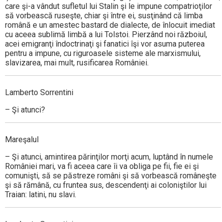
care şi-a vândut sufletul lui Stalin şi le impune compatrioţilor
să vorbească ruseşte, chiar şi între ei, susţinând că limba
română e un amestec bastard de dialecte, de înlocuit imediat
cu aceea sublimă limbă a lui Tolstoi. Pierzând noi războiul,
acei emigranţi îndoctrinaţi şi fanatici îşi vor asuma puterea
pentru a impune, cu riguroasele sisteme ale marxismului,
slavizarea, mai mult, rusificarea României.
Lamberto Sorrentini
– Şi atunci?
Mareşalul
– Şi atunci, amintirea părinţilor morţi acum, luptând în numele
României mari, va fi aceea care îi va obliga pe fii, fie ei şi
comunişti, să se păstreze români şi să vorbească româneşte
şi să rămână, cu fruntea sus, descendenţi ai coloniştilor lui
Traian: latini, nu slavi.