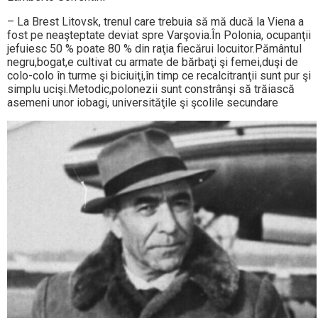
– La Brest Litovsk, trenul care trebuia să mă ducă la Viena a
fost pe neaşteptate deviat spre Varşovia.În Polonia, ocupanţii
jefuiesc 50 % poate 80 % din raţia fiecărui locuitor.Pământul
negru,bogat,e cultivat cu armate de bărbaţi şi femei,duşi de
colo-colo în turme şi biciuiţi,în timp ce recalcitranţii sunt pur şi
simplu ucişi.Metodic,polonezii sunt constrânşi să trăiască
asemeni unor iobagi, universităţile şi şcolile secundare