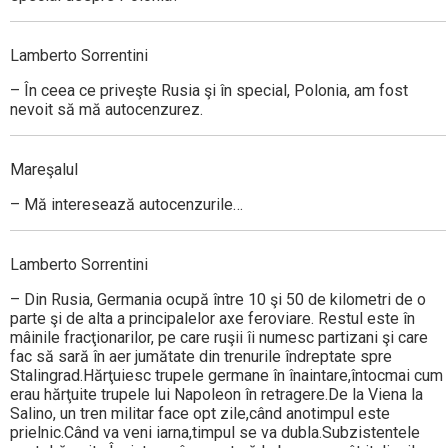
Lamberto Sorrentini
– În ceea ce priveşte Rusia şi în special, Polonia, am fost
nevoit să mă autocenzurez.
Mareşalul
– Mă interesează autocenzurile…
Lamberto Sorrentini
– Din Rusia, Germania ocupă între 10 şi 50 de kilometri de o
parte şi de alta a principalelor axe feroviare. Restul este în
mâinile fracţionarilor, pe care ruşii îi numesc partizani şi care
fac să sară în aer jumătate din trenurile îndreptate spre
Stalingrad.Hărţuiesc trupele germane în înaintare,întocmai cum
erau hărţuite trupele lui Napoleon în retragere.De la Viena la
Salino, un tren militar face opt zile,când anotimpul este
prielnic.Când va veni iarna,timpul se va dubla.Subzistentele