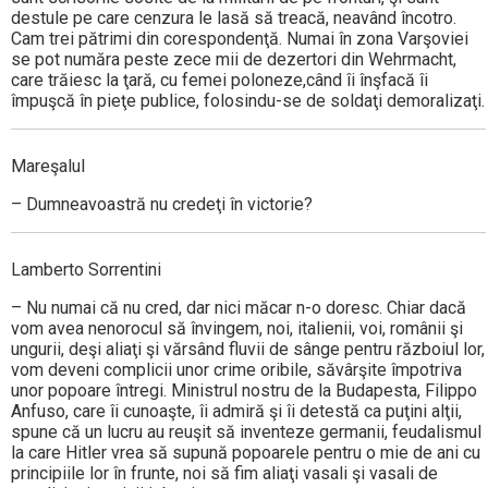
destule pe care cenzura le lasă să treacă, neavând încotro.
Cam trei pătrimi din corespondenţă. Numai în zona Varşoviei
se pot număra peste zece mii de dezertori din Wehrmacht,
care trăiesc la ţară, cu femei poloneze,când îi înşfacă îi
împuşcă în pieţe publice, folosindu-se de soldaţi demoralizaţi.
Mareşalul
– Dumneavoastră nu credeţi în victorie?
Lamberto Sorrentini
– Nu numai că nu cred, dar nici măcar n-o doresc. Chiar dacă
vom avea nenorocul să învingem, noi, italienii, voi, românii şi
ungurii, deşi aliaţi şi vărsând fluvii de sânge pentru războiul lor,
vom deveni complicii unor crime oribile, săvârşite împotriva
unor popoare întregi. Ministrul nostru de la Budapesta, Filippo
Anfuso, care îi cunoaşte, îi admiră şi îi detestă ca puţini alţii,
spune că un lucru au reuşit să inventeze germanii, feudalismul
la care Hitler vrea să supună popoarele pentru o mie de ani cu
principiile lor în frunte, noi să fim aliaţi vasali şi vasali de