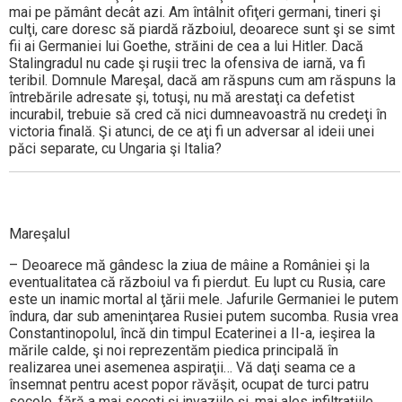
mai pe pământ decât azi. Am întâlnit ofiţeri germani, tineri şi
culţi, care doresc să piardă războiul, deoarece sunt şi se simt
fii ai Germaniei lui Goethe, străini de cea a lui Hitler. Dacă
Stalingradul nu cade şi ruşii trec la ofensiva de iarnă, va fi
teribil. Domnule Mareşal, dacă am răspuns cum am răspuns la
întrebările adresate şi, totuşi, nu mă arestaţi ca defetist
incurabil, trebuie să cred că nici dumneavoastră nu credeţi în
victoria finală. Şi atunci, de ce aţi fi un adversar al ideii unei
păci separate, cu Ungaria şi Italia?
Mareşalul
– Deoarece mă gândesc la ziua de mâine a României şi la
eventualitatea că războiul va fi pierdut. Eu lupt cu Rusia, care
este un inamic mortal al ţării mele. Jafurile Germaniei le putem
îndura, dar sub ameninţarea Rusiei putem sucomba. Rusia vrea
Constantinopolul, încă din timpul Ecaterinei a II-a, ieşirea la
mările calde, şi noi reprezentăm piedica principală în
realizarea unei asemenea aspiraţii… Vă daţi seama ce a
însemnat pentru acest popor răvăşit, ocupat de turci patru
secole, fără a mai socoti şi invaziile şi, mai ales infiltraţiile