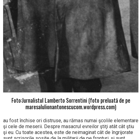
Foto:Jurnalistul Lamberto Sorrentini (foto preluată de pe
maresalulionantonescucom.wordpress.com)
au fost închise ori distruse, au rămas numai şcolile elementare
şi cele de meserii. Despre masacrul evreilor ştiţi atât cât ştiu
şi eu. Cu toate acestea, este de neimaginat cât de îngrijorate
sunt scrisorile sosite de la militarii de pe fronturi, şi sunt