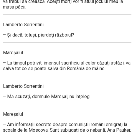
va trebui să crească. Aceşti morţi vor fi atuul jocului meu la
masa păcii.
Lamberto Sorrentini
– Şi dacă, totuşi, pierdeţi războiul?
Mareşalul
– La timpul potrivit, imensul sacrificiu al celor căzuţi astăzi, va
salva tot ce se poate salva din România de mâine.
Lamberto Sorrentini
– Mă scuzaţi, domnule Mareşal, nu înţeleg.
Mareşalul
– Am informaţii secrete despre comuniştii români emigraţi la
şcoala de la Moscova. Sunt subjugaţi de o nebună, Ana Pauker,