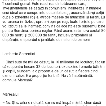
îl continuă genial. Este rusul rus dintotdeauna, care,
înveşmântându-se astăzi în comunism, înaintează în numele
unui ideal care corupe intelectualitatea şi, ascunzându-şi colţii
după o zdreanţă roşie, atrage masele de muncitori şi ţărani. Eu
voi arunca în război, spre a-i opri pe ruşi, toate forţele pe care
voi izbuti să le înarmez, convins că acesta este supremul bine
pentru România, oprirea ruşilor. Până acum, asta ne-a costat 80
000 de morţi şi 200 000 de răniţi, inclusiv prizonierii şi
dispăruţii, am pierdut o jumătate de milion de oameni.
Lamberto Sorrentini
– Cinci sute de mii de căzuţi, la 16 milioane de locuitori, fac un
căzut pentru fiecare 32 de locuitori, excluzând femeile bătrânii
şi copiii, ajungem la o proporţie de un căzut la fiecare cinci
oameni valizi. E o proporţie teribilă. Nu vă înspăimântă,
domnule Mareşal?
Mareşalul
– Nu. Ştiu, cifra e ridicată, dar nu mă înspăimântă, chiar dacă