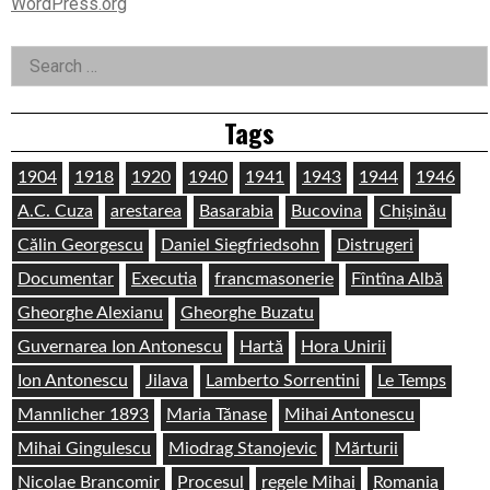
WordPress.org
Search
for:
Tags
1904
1918
1920
1940
1941
1943
1944
1946
A.C. Cuza
arestarea
Basarabia
Bucovina
Chișinău
Călin Georgescu
Daniel Siegfriedsohn
Distrugeri
Documentar
Executia
francmasonerie
Fîntîna Albă
Gheorghe Alexianu
Gheorghe Buzatu
Guvernarea Ion Antonescu
Hartă
Hora Unirii
Ion Antonescu
Jilava
Lamberto Sorrentini
Le Temps
Mannlicher 1893
Maria Tănase
Mihai Antonescu
Mihai Gingulescu
Miodrag Stanojevic
Mărturii
Nicolae Brancomir
Procesul
regele Mihai
Romania