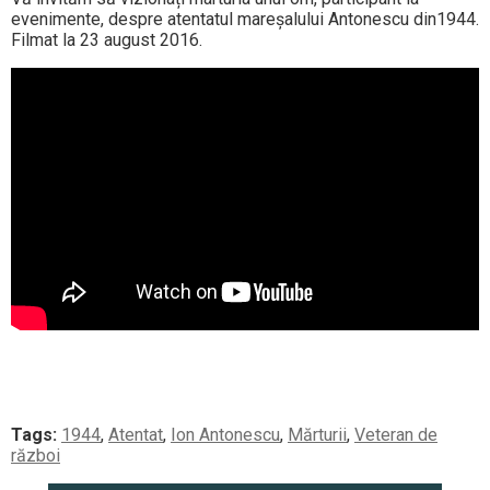
evenimente, despre atentatul mareșalului Antonescu din1944.
Filmat la 23 august 2016.
Tags:
1944
,
Atentat
,
Ion Antonescu
,
Mărturii
,
Veteran de
război