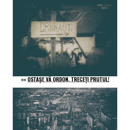
««
OSTAȘI! VĂ ORDON, TRECEȚI PRUTUL!