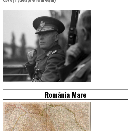
CĂRȚI (despre Mareșal)
România Mare