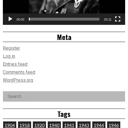
00:00
03:11
Meta
Register
Log in
Entries feed
Comments feed
WordPress.org
Search
for:
Tags
1904
1918
1920
1940
1941
1943
1944
1946