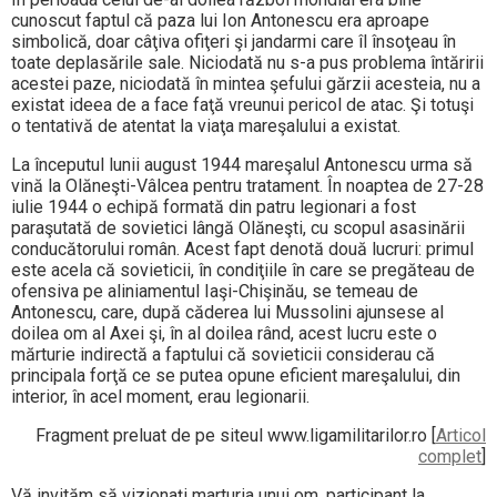
cunoscut faptul că paza lui Ion Antonescu era aproape
simbolică, doar câţiva ofiţeri şi jandarmi care îl însoţeau în
toate deplasările sale.
Niciodată nu s-a pus problema întăririi
acestei paze, niciodată în mintea şefului gărzii acesteia, nu a
existat ideea de a face faţă vreunui pericol de atac. Şi totuşi
o tentativă de atentat la viaţa mareşalului a existat.
La începutul lunii august 1944 mareşalul Antonescu urma să
vină la Olăneşti-Vâlcea pentru tratament. În noaptea de 27-28
iulie 1944 o echipă formată din patru legionari a fost
paraşutată de sovietici lângă Olăneşti, cu scopul asasinării
conducătorului român. Acest fapt denotă două lucruri: primul
este acela că sovieticii, în condiţiile în care se pregăteau de
ofensiva pe aliniamentul Iaşi-Chişinău, se temeau de
Antonescu, care, după căderea lui Mussolini ajunsese al
doilea om al Axei şi, în al doilea rând, acest lucru este o
mărturie indirectă a faptului că sovieticii considerau că
principala forţă ce se putea opune eficient mareşalului, din
interior, în acel moment, erau legionarii.
Fragment preluat de pe siteul www.ligamilitarilor.ro [
Articol
complet
]
Vă invităm să vizionați marturia unui om, participant la