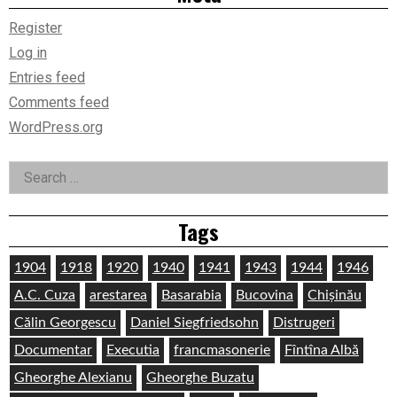
Register
Log in
Entries feed
Comments feed
WordPress.org
Search
for:
Tags
1904
1918
1920
1940
1941
1943
1944
1946
A.C. Cuza
arestarea
Basarabia
Bucovina
Chișinău
Călin Georgescu
Daniel Siegfriedsohn
Distrugeri
Documentar
Executia
francmasonerie
Fîntîna Albă
Gheorghe Alexianu
Gheorghe Buzatu