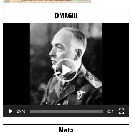
OMAGIU
Video
Player
00:00
03:11
Meta