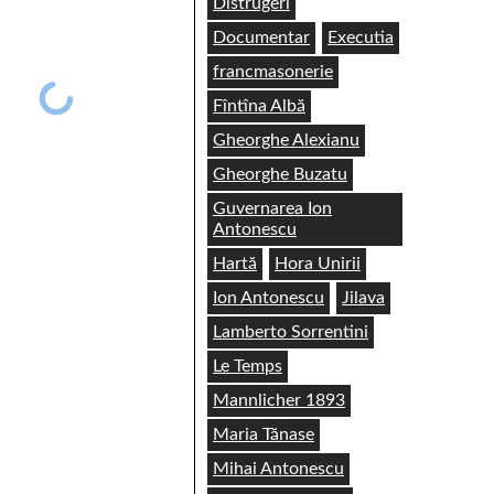
Distrugeri
Documentar
Executia
francmasonerie
Fîntîna Albă
Gheorghe Alexianu
Gheorghe Buzatu
Guvernarea Ion
Antonescu
Hartă
Hora Unirii
Ion Antonescu
Jilava
Lamberto Sorrentini
Le Temps
Mannlicher 1893
Maria Tănase
Mihai Antonescu