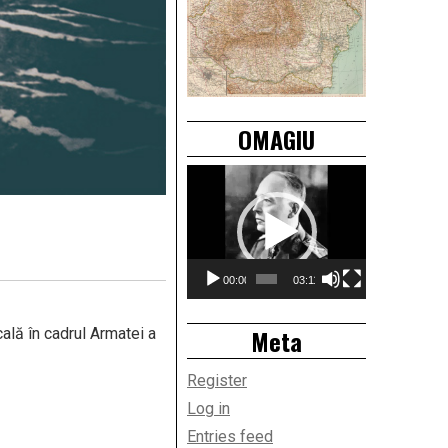
OMAGIU
Video
Player
00:00
03:11
Meta
ală în cadrul Armatei a
Register
Log in
Entries feed