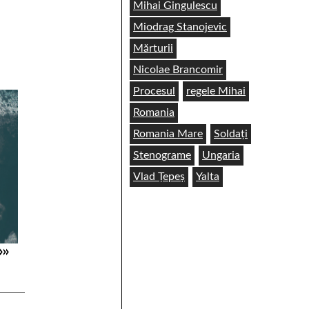
Mihai Gingulescu
Miodrag Stanojevic
Mărturii
Nicolae Brancomir
Procesul
regele Mihai
Romania
Romania Mare
Soldați
Stenograme
Ungaria
Vlad Țepeș
Yalta
»»