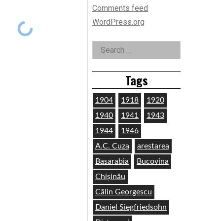
Comments feed
WordPress.org
Search
for:
Tags
1904
1918
1920
1940
1941
1943
1944
1946
A.C. Cuza
arestarea
Basarabia
Bucovina
Chișinău
Călin Georgescu
Daniel Siegfriedsohn