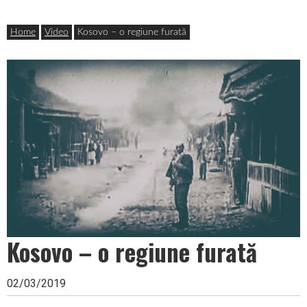
Skip
Header
in memoriam
to
Ion Antonescu
content
Widget
Home
Video
Kosovo – o regiune furată
Area
Kosovo – o regiune furată
02/03/2019