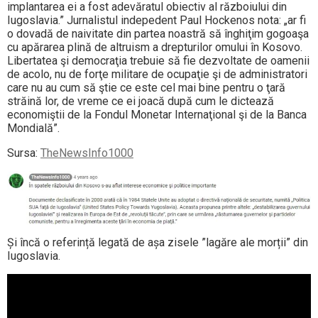
implantarea ei a fost adevăratul obiectiv al războiului din
Iugoslavia.” Jurnalistul indepedent Paul Hockenos nota: „ar fi
o dovadă de naivitate din partea noastră să înghiţim gogoaşa
cu apărarea plină de altruism a drepturilor omului în Kosovo.
Libertatea şi democraţia trebuie să fie dezvoltate de oamenii
de acolo, nu de forţe militare de ocupaţie şi de administratori
care nu au cum să ştie ce este cel mai bine pentru o ţară
străină lor, de vreme ce ei joacă după cum le dictează
economiştii de la Fondul Monetar Internaţional şi de la Banca
Mondială”.
Sursa:
TheNewsInfo1000
Și încă o referință legată de așa zisele ”lagăre ale morții” din
Iugoslavia.