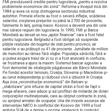
FMI prevăzuseră credite pentru Iugoslavia, „pentru a rezolva
problemele economice din zonă”. Reforma a început încă din
1984 şi avea ca scop distrugerea sectorului industrial
autohton. Primele efecte au fost o severă inflaţie, scăderea
salariilor, creşterea preţurilor cu până la 2700 de procente,
falimente în lanţ, şomaj masiv. Kosovo a devenit una din cele
mai sărace regiuni din Iugoslavia. În 1990, FMI şi Banca
Mondială au lansat un nou „ajutor financiar” care a fost fatal
pentru Iugoslavia. Belgradul a fost obligat să suspende
plăţile realizate din bugetul de stat pentru provincii, iar
salariile s-au prăbuşit cu 41 de procente. Jumătate de million
de muncitori au rămas fără slujbe. Populaţia sărăcită, fără a-
şi putea asigura traiul de zi cu zi a fost aruncată în confuzie,
iar frustrarea a ajuns la maxim. Sistemul bancar iugoslav a
fost demontat de strategiile păguboase ale Băncii Mondiale.
Pe fondul acestor tensiuni, Croaţia, Slovenia şi Macedonia şi-
au cerut independenţa şi războiul civil a izbucnit în Croaţia.
Aşa zisa „reconstrucţie economică” din Balcani şi
„stabilizare” prin infuzie de capital străin a fost de fapt o
mega-afacere, care aduce şi azi profituri de miliarde de dolari
corporaţiilor multinaţionale, care au obţinut contracte în zonă,
cu sprijinul armatei de ocupaţie. Una din mizele ascunse ale
intervenţiei NATO în conflictul din Kosovo din 1999 a fost
ambiţia SUA de a deţine o poziţie strategică în controlul