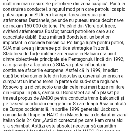
mult mai mari resursele petroliere din zona caspică. Până la
construirea conductei, singurul mod prin care petrolul caspic
putea ajunge în SUA era transportarea acestuia prin
strâmtoarea Dardanele, pe unde nu puteau trece decât nave
de maxim 150 000 de tone. Pe când din Vlore pot trece,
evitând strâmtoarea Bosfor, tancuri petroliere care au o
capacitate dublă. Baza militară Bondsteel, un bastion
important în cruciada balcanică Pe lângă lupta pentru petrol,
SUA mai avea şi interese politice strategice în zonă.
Stabilirea de forţe militare americane în Balcani era unul
dintre obiectivele principale ale Pentagonului încă din 1992,
ca o garanţie a faptului că SUA va putea influenţa în
continuare afacerile europene. Astfel că în 1999, imediat
după bombardamentele din Iugoslavia, guvernul american a
cumpărat un imens teren în partea de sud-est a regiunea
Kosovo şi a ridicat acolo una din cele mai mari baze militare
din Europa. În plus, campusul Bondsteel se află plasat pe
traseul propus de AMBO pentru conducta trans-balcanică şi
pe traseul coridorului energetic nr. 8 care leagă Asia centrală
de Europa occidentală. În aprilie 1999 generalul Jackson,
comandantul trupelor NATO din Macedonia a declarat în ziarul
italian Sole 24 Ore: „Astăzi contextul pe care l-am creat aici
s-a schimbat. Astăzi este absolut necesar să garantăm