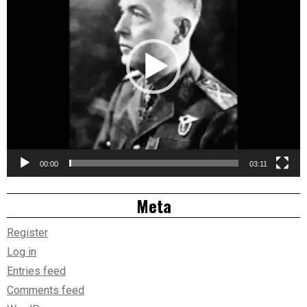
00:00
03:11
Meta
Register
Log in
Entries feed
Comments feed