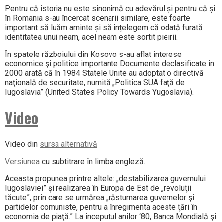
Pentru că istoria nu este sinonimă cu adevărul și pentru că și
în Romania s-au încercat scenarii similare, este foarte
important să luăm aminte și să înțelegem că odată furată
identitatea unui neam, acel neam este sortit pieirii.
În spatele războiului din Kosovo s-au aflat interese
economice şi politice importante Documente declasificate în
2000 arată că în 1984 Statele Unite au adoptat o directivă
naţională de securitate, numită „Politica SUA faţă de
Iugoslavia” (United States Policy Towards Yugoslavia).
Video
Video din
sursa alternativă
Versiunea
cu subtitrare în limba engleză.
Aceasta propunea printre altele: „destabilizarea guvernului
Iugoslaviei” şi realizarea în Europa de Est de „revoluţii
tăcute”, prin care se urmărea „răsturnarea guvernelor şi
partidelor comuniste, pentru a înregimenta aceste ţări în
economia de piaţă.” La începutul anilor ‘80, Banca Mondială şi