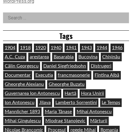
WordPress.org
Search
for:
Tags
1904
1918
1920
1940
1941
1943
1944
1946
A.C. Cuza
arestarea
Basarabia
Bucovina
Chișinău
Călin Georgescu
Daniel Siegfriedsohn
Distrugeri
Documentar
Executia
francmasonerie
Fîntîna Albă
Gheorghe Alexianu
Gheorghe Buzatu
Guvernarea Ion Antonescu
Hartă
Hora Unirii
Ion Antonescu
Jilava
Lamberto Sorrentini
Le Temps
Mannlicher 1893
Maria Tănase
Mihai Antonescu
Mihai Gingulescu
Miodrag Stanojevic
Mărturii
Nicolae Brancomir
Procesul
regele Mihai
Romania