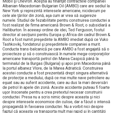
Mobil şi Chevron. Aceştia au finanţat contractele companiei
Albanian-Macedonian-Bulgarian Oil (AMBO) care are sediul la
New York şi reprezintă interesele americane, nicidecum pe
cele ale ţărilor din zonă, aşa cum ar vrea să sugereze
numele. Studiul de fezabilitate pentru construirea conductei a
fost realizat de firma americană Brown & Root, o subsidiară a
Halliburton. În aceeaşi ordine de idei, Ted Ferguson, fostul
director al secţiunii pentru Europa şi Africa din cadrul Brown &
Root a fost numit preşedinte la AMBO imediat după ce Vuko
Tashkovikj, fondatorul şi preşedintele companiei a murit.
Conducta trans-balcanică pe care AMBO a fost angajată să o
proiecteze şi să o construiască în numele mega-corporaţiilor
americane transportă petrol din Marea Caspică până la
terminalul de la Burgas (Bulgaria) şi apoi prin Macedonia până
la portul albanez Vlore, de la Marea Adriatică. Construirea
acestei conducte a fost prezentată drept singura alternativă
de protecţie a mediului, după ce mai multe nave petroliere au
eşuat sau au suferit accidente, care au dus la mari deversări
de petrol în apele din zonă. Aceste accidente puteau fi foarte
uşor înscenate pentru a crea pretextul necesar construirii
conductei. Presa nu a scris nimic despre aceasta şi nici
despre interesele economice din culise, dar a făcut o intensă
propagandă în favoarea conductei. Nu a vorbit nici despre
faptul că aceasta va transporta mult mai rapid şi în cantităţi