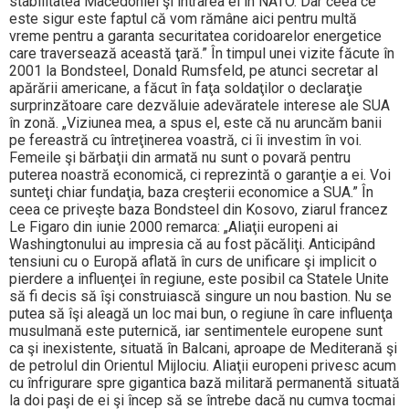
stabilitatea Macedoniei şi intrarea ei în NATO. Dar ceea ce
este sigur este faptul că vom rămâne aici pentru multă
vreme pentru a garanta securitatea coridoarelor energetice
care traversează această ţară.” În timpul unei vizite făcute în
2001 la Bondsteel, Donald Rumsfeld, pe atunci secretar al
apărării americane, a făcut în faţa soldaţilor o declaraţie
surprinzătoare care dezvăluie adevăratele interese ale SUA
în zonă. „Viziunea mea, a spus el, este că nu aruncăm banii
pe fereastră cu întreţinerea voastră, ci îi investim în voi.
Femeile şi bărbaţii din armată nu sunt o povară pentru
puterea noastră economică, ci reprezintă o garanţie a ei. Voi
sunteţi chiar fundaţia, baza creşterii economice a SUA.” În
ceea ce priveşte baza Bondsteel din Kosovo, ziarul francez
Le Figaro din iunie 2000 remarca: „Aliaţii europeni ai
Washingtonului au impresia că au fost păcăliţi. Anticipând
tensiuni cu o Europă aflată în curs de unificare şi implicit o
pierdere a influenţei în regiune, este posibil ca Statele Unite
să fi decis să îşi construiască singure un nou bastion. Nu se
putea să îşi aleagă un loc mai bun, o regiune în care influenţa
musulmană este puternică, iar sentimentele europene sunt
ca şi inexistente, situată în Balcani, aproape de Mediterană şi
de petrolul din Orientul Mijlociu. Aliaţii europeni privesc acum
cu înfrigurare spre gigantica bază militară permanentă situată
la doi paşi de ei şi încep să se întrebe dacă nu cumva tocmai