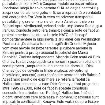
petrolului din zona Mării Caspice. Instalarea bazei militare
Bondsteel lângă Kosovo permite SUA să deţină controlul şi
asupra coridorului energetic nr. 8, care reprezintă o veritabilă
axă energetică Est-Vest în ceea ce priveşte transportul
petrolului şi gazelor naturale din zona Asiei centrale prin
Balcani spre Mediterană, evitând astfel implicarea Rusiei şi a
Iranului. Conducta petrolieră trans-balcanică este de fapt un
proiect american Înainte ca forţele NATO să înceapă
bombardamentele în Iugoslavia, ziarul american Washington
Post scria: „Cu situaţia tot mai fragilă din Orientul Mijlociu,
vom avea nevoie de baze terestre şi culoare aeriene în
Balcani pentru a proteja accesul la petrolul din Marea
Caspică”. Ziarista independentă Marjorie Cohn arată că Dick
Cheney, fostul vicepreşedinte american a jucat un rol cheie în
acest proces. „Amprentele unsuroase ale domnului Dick
Cheney (joc de cuvinte în limba engleză, oil=petrol şi
oily=uleios, unsuros) sunt răspândite peste tot prin Balcani”.
Acest mod plastic de exprimare se referă la faptul că
Halliburton, companie la care Dick Cheney a fost preşedinte
între 1995 şi 2000, este de fapt în spatele construirii
conductei trans-balcanice. Pe lângă Halliburton, încă doi
giganţi americani care activează în domeniul petrolului sunt
implicaţi în conflictul din Kosovo. Este vorba despre Exxon-