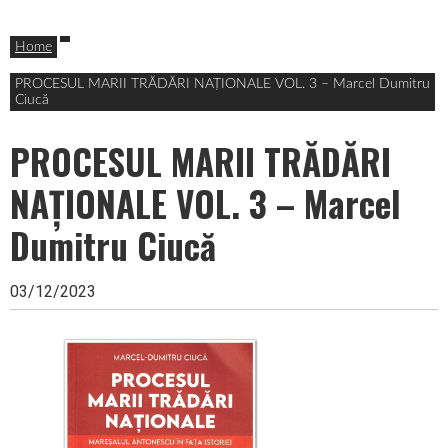
Skip
Header
in memoriam
to
Ion Antonescu
content
Widget
Home
Area
PROCESUL MARII TRĂDĂRI NAȚIONALE VOL. 3 – Marcel Dumitru
Ciucă
PROCESUL MARII TRĂDĂRI
NAȚIONALE VOL. 3 – Marcel
Dumitru Ciucă
03/12/2023