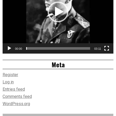
00:00
03:11
Meta
Register
Log in
Entries feed
Comments feed
WordPress.org
Search