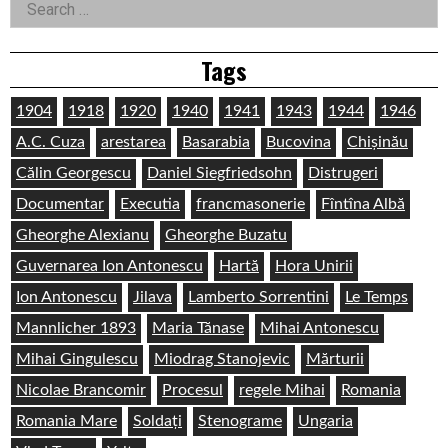
for:
Tags
1904
1918
1920
1940
1941
1943
1944
1946
A.C. Cuza
arestarea
Basarabia
Bucovina
Chișinău
Călin Georgescu
Daniel Siegfriedsohn
Distrugeri
Documentar
Executia
francmasonerie
Fîntîna Albă
Gheorghe Alexianu
Gheorghe Buzatu
Guvernarea Ion Antonescu
Hartă
Hora Unirii
Ion Antonescu
Jilava
Lamberto Sorrentini
Le Temps
Mannlicher 1893
Maria Tănase
Mihai Antonescu
Mihai Gingulescu
Miodrag Stanojevic
Mărturii
Nicolae Brancomir
Procesul
regele Mihai
Romania
Romania Mare
Soldați
Stenograme
Ungaria