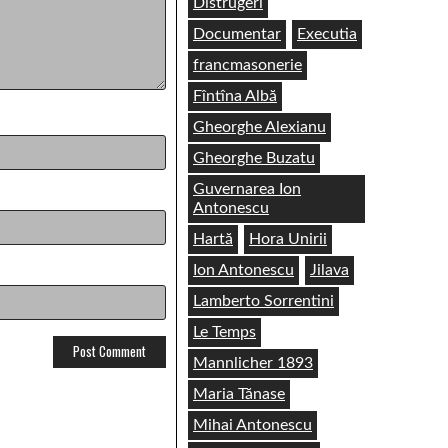
Distrugeri
Documentar
Executia
francmasonerie
Fîntîna Albă
Gheorghe Alexianu
Gheorghe Buzatu
Guvernarea Ion
Antonescu
Hartă
Hora Unirii
Ion Antonescu
Jilava
Lamberto Sorrentini
Le Temps
Mannlicher 1893
Maria Tănase
Mihai Antonescu