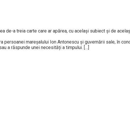
cea de-a treia carte care ar apărea, cu același subiect și de acelaș
ra persoanei mareșalului Ion Antonescu și guvernării sale, în con
 sau a răspunde unei necesități a timpului. […]