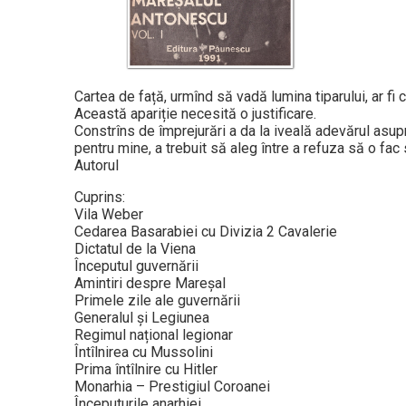
Cartea de față, urmînd să vadă lumina tiparului, ar fi 
Această apariție necesită o justificare.
Constrîns de împrejurări a da la iveală adevărul asup
pentru mine, a trebuit să aleg între a refuza să o fac
Autorul
Cuprins:
Vila Weber
Cedarea Basarabiei cu Divizia 2 Cavalerie
Dictatul de la Viena
Începutul guvernării
Amintiri despre Mareșal
Primele zile ale guvernării
Generalul și Legiunea
Regimul național legionar
Întîlnirea cu Mussolini
Prima întîlnire cu Hitler
Monarhia – Prestigiul Coroanei
Începuturile anarhiei