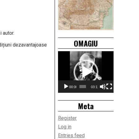
i autor.
OMAGIU
dițiuni dezavantajoase
Video
Player
00:00
03:11
Meta
Register
Log in
Entries feed