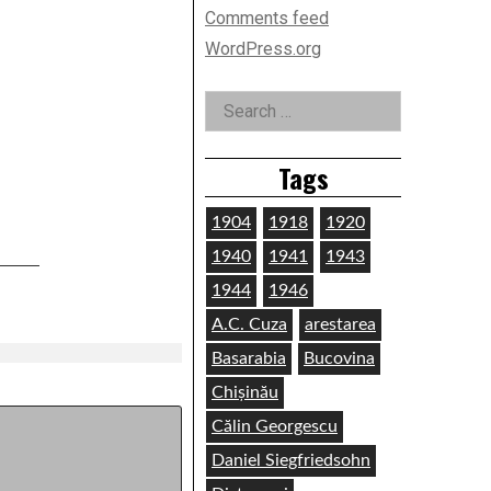
Comments feed
WordPress.org
Search
for:
Tags
1904
1918
1920
1940
1941
1943
1944
1946
A.C. Cuza
arestarea
Basarabia
Bucovina
Chișinău
Călin Georgescu
Daniel Siegfriedsohn